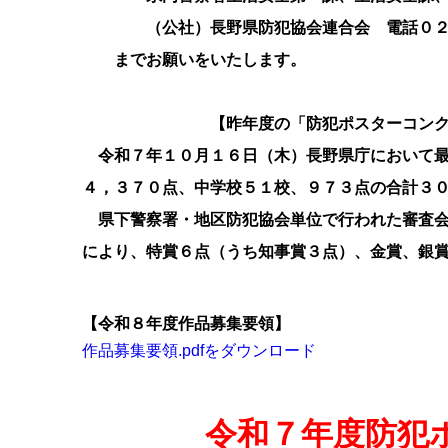
（公社）長野県防犯協会連合会 電話０２６
までお願いをいたします。
【昨年度の「防犯ポスターコンクール
令和７年１０月１６日（木）長野県庁において最
４，３７０点、中学校５１校、９７３点の合計３
県下警察署・地区防犯協会単位で行われた審査会
により、特賞６点（うち知事賞３点）、金賞、銀
【令和８年度作品募集要領】
作品募集要領.pdfをダウンロード
令和７年度防犯