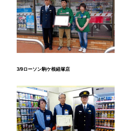
3/9ローソン駒ケ根経塚店