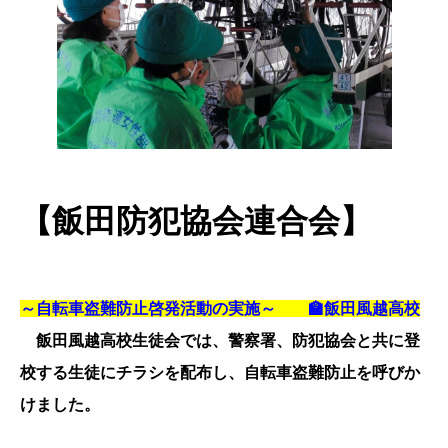
【飯田防犯協会連合会】
～自転車盗難防止啓発活動の実施～ 🏫飯田風越高校
飯田風越高校生徒会では、警察署、防犯協会と共に登
校する生徒にチラシを配布し、自転車盗難防止を呼びか
けました。